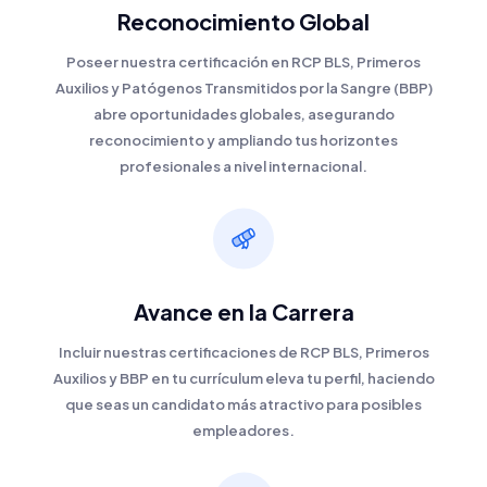
Reconocimiento Global
oxigenación en individuos que no respiran.
Compresiones torácicas:
Enseña la
Poseer nuestra certificación en RCP BLS, Primeros
Auxilios y Patógenos Transmitidos por la Sangre (BBP)
habilidad esencial de realizar
abre oportunidades globales, asegurando
compresiones torácicas de alta calidad
reconocimiento y ampliando tus horizontes
para mantener la circulación sanguínea
profesionales a nivel internacional.
cuando el corazón ha dejado de latir.
Uso de DEA (Desfibrilador Externo
Automatizado):
La capacitación abarca
el despliegue y la operación de los DEA,
Avance en la Carrera
dispositivos críticos para restaurar un ritmo
cardíaco regular durante eventos
Incluir nuestras certificaciones de RCP BLS, Primeros
Auxilios y BBP en tu currículum eleva tu perfil, haciendo
cardíacos.
que seas un candidato más atractivo para posibles
Después de completar la clase de RCP y el
empleadores.
examen final en línea, podrás imprimir
instantáneamente tu certificación provisional en