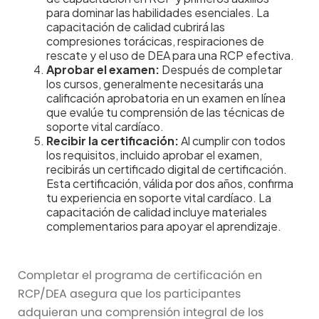
universales, Desfibrilador Externo
para dominar las habilidades esenciales. La
Automatizado (DEA), atragantamiento
capacitación de calidad cubrirá las
compresiones torácicas, respiraciones de
consciente.
rescate y el uso de DEA para una RCP efectiva.
Recursos de aprendizaje:
Videos
Aprobar el examen:
Después de completar
los cursos, generalmente necesitarás una
instructivos, examen de RCP/DEA.
calificación aprobatoria en un examen en línea
que evalúe tu comprensión de las técnicas de
soporte vital cardíaco.
Recibir la certificación:
Al cumplir con todos
los requisitos, incluido aprobar el examen,
recibirás un certificado digital de certificación.
Esta certificación, válida por dos años, confirma
tu experiencia en soporte vital cardíaco. La
capacitación de calidad incluye materiales
complementarios para apoyar el aprendizaje.
Completar el programa de certificación en
RCP/DEA asegura que los participantes
adquieran una comprensión integral de los