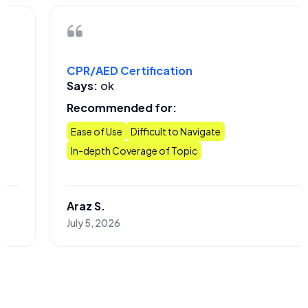
CPR
Sa
CPR/AED Certification
Says:
ok
Re
Recommended for:
Eas
Ease of Use
Difficult to Navigate
Tim
In-depth Coverage of Topic
Kat
Araz S.
July
uly 5, 2026