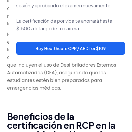
los profesionales médicos mejoraron la RCP
sesión y aprobando el examen nuevamente.
añadiendo técnicas que salvan vidas, como la
respiración boca a boca en la década de 1950 y
La certificación de por vida te ahorrará hasta
las compresiones torácicas en la década de 1960.
$1500 a lo largo de tu carrera.
Hoy en día, los cursos de certificación en RCP
están disponibles en línea. Organizaciones como
Buy Healthcare CPR / AED for $109
la
Asociación Americana del Corazón
ofrecen
cursos completos en línea de certificación en RCP,
que incluyen el uso de Desfibriladores Externos
Automatizados (DEA), asegurando que los
estudiantes estén bien preparados para
emergencias médicas.
Beneficios de la
certificación en RCP en la