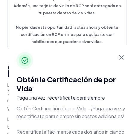
Además, una tarjeta de vinilo de RCP será entregada en
tu puerta dentro de 2 a 5 días.
No pierdas esta oportunidad: actúa ahora y obtén tu
certificación en RCP en línea para equiparte con
habilidades que pueden salvar vidas.
¿Qué es la certificación en
RCP?
Obtén la Certificación de por
La certificación en Reanimación Cardiopulmonar
Vida
(RCP) es un proceso formal que valida tu
Paga una vez, recertifícate para siempre
capacidad para realizar compresiones torácicas
y proporcionar ventilación artificial.
Obtén Certificación de por Vida – ¡Paga una vez y
recertifícate para siempre sin costos adicionales!
La historia de la RCP comenzó en el siglo XVIII con
técnicas como el Método Silvester. En el siglo XX,
Recertifícate fácilmente cada dos años iniciando