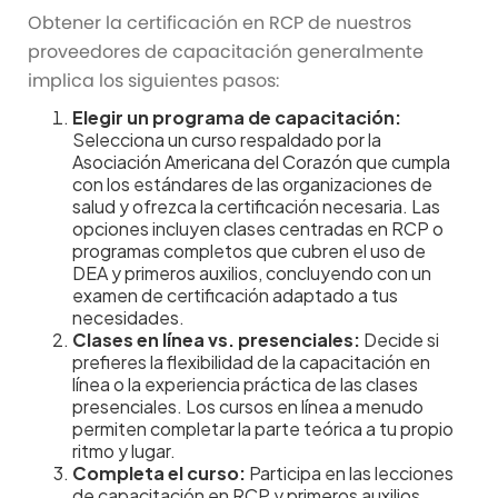
Flexibilidad de horario:
Permite a los
Obtener la certificación en RCP de nuestros
profesionales de la salud y personas ocupadas
estudiantes elegir cuándo estudiar,
proveedores de capacitación generalmente
con técnicas esenciales para salvar vidas,
adaptándose a sus horarios.
implica los siguientes pasos:
cubriendo diversos temas para todos los niveles
Aprendizaje rápido y basado en
de capacitación y estilos de aprendizaje,
Elegir un programa de capacitación:
Selecciona un curso respaldado por la
asegurando una preparación adecuada.
escenarios:
Facilita la retención de la
Asociación Americana del Corazón que cumpla
información a través de escenarios
con los estándares de las organizaciones de
Temas clave del curso:
salud y ofrezca la certificación necesaria. Las
prácticos y reales.
opciones incluyen clases centradas en RCP o
Guías y leyes sobre RCP:
Pautas de la AHA,
programas completos que cubren el uso de
introducción a la RCP, Ley del Buen
DEA y primeros auxilios, concluyendo con un
examen de certificación adaptado a tus
Samaritano.
necesidades.
Técnicas de RCP:
RCP solo con las manos,
Clases en línea vs. presenciales:
Decide si
prefieres la flexibilidad de la capacitación en
RCP para adultos, niños y lactantes
línea o la experiencia práctica de las clases
(incluyendo RCP para bebés).
presenciales. Los cursos en línea a menudo
permiten completar la parte teórica a tu propio
Procedimientos de emergencia:
Cadena
ritmo y lugar.
de supervivencia, precauciones
Completa el curso:
Participa en las lecciones
de capacitación en RCP y primeros auxilios